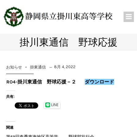
掛川東通信 野球応援
-
8月 4, 2022
お知らせ
掛東通信
R04-掛川東通信 野球応援－２
ダウンロード
共有:
LINE
関連
第69回春季東海地区高等学
野球部壮行会