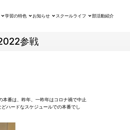
学習の特色
お知らせ
スクールライフ
部活動紹介
022参戦
の本番は、昨年、一昨年はコロナ禍で中止
などハードなスケジュールでの本番でし