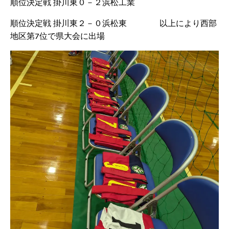
順位決定戦 掛川東０－２浜松工業
順位決定戦 掛川東２－０浜松東 以上により西部
地区第7位で県大会に出場