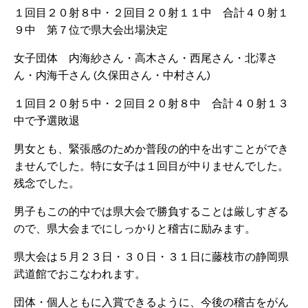
１回目２０射８中・２回目２０射１１中 合計４０射１
９中 第７位で県大会出場決定
女子団体 内海紗さん・高木さん・西尾さん・北澤さ
ん・内海千さん (久保田さん・中村さん)
１回目２０射５中・２回目２０射８中 合計４０射１３
中で予選敗退
男女とも、緊張感のためか普段の的中を出すことができ
ませんでした。特に女子は１回目が中りませんでした。
残念でした。
男子もこの的中では県大会で勝負することは厳しすぎる
ので、県大会までにしっかりと稽古に励みます。
県大会は５月２３日・３０日・３１日に藤枝市の静岡県
武道館でおこなわれます。
団体・個人ともに入賞できるように、今後の稽古をがん