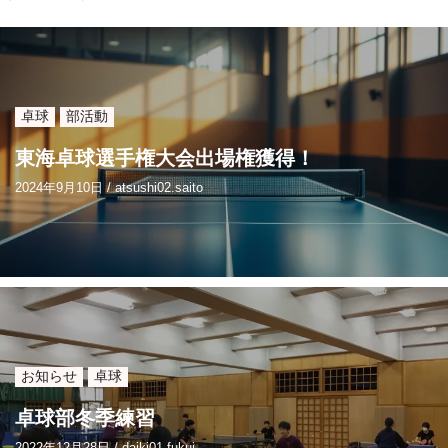
卓球
部活動
東海卓球選手権大会出場権獲得！
2024年9月10日
/
atsushi02.saito
お知らせ
卓球
卓球部冬季練習
2022年12月28日
/
daiki01.fukui